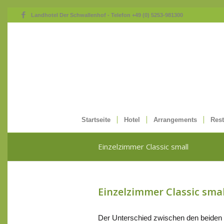
Landhotel Der Schwallenhof - Telefon +49 (0) 5253-981300
Startseite
Hotel
Arrangements
Rest
Einzelzimmer Classic small
Einzelzimmer Classic smal
Der Unterschied zwischen den beiden